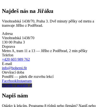
Najdeš nás na
Jiřáku
Vinohradská 1438/70, Praha 3. Dvě minuty pěšky od metra a
tramvaje Jiřího z Poděbrad.
Adresa
Vinohradská 1438/70
130 00 Praha 3
Doprava
Metro A, tram 11 a 13 — Jiřího z Poděbrad, 2 min pěšky
Telefon
+420 603 989 762
E-mail
info@bohemi.fit
Otevírací doba
Pondělí — pátek dle rozvrhu lekcí
Facebook
Instagram
Otevřít v mapách ↗
Napiš nám
Otázky k lekcím, Programu 8 týdnů nebo firmám? Napiš nebo