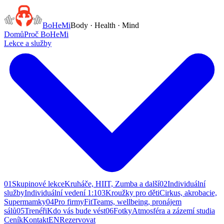
BoHeMi
Body · Health · Mind
Domů
Proč BoHeMi
Lekce a služby
01
Skupinové lekce
Kruháče, HIIT, Zumba a další
02
Individuální
služby
Individuální vedení 1:1
03
Kroužky pro děti
Cirkus, akrobacie,
Supermamky
04
Pro firmy
FitTeams, wellbeing, pronájem
sálů
05
Trenéři
Kdo vás bude vést
06
Fotky
Atmosféra a zázemí studia
Ceník
Kontakt
EN
Rezervovat