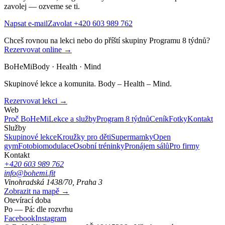
zavolej — ozveme se ti.
Napsat e-mail
Zavolat +420 603 989 762
Chceš rovnou na lekci nebo do příští skupiny Programu 8 týdnů?
Rezervovat online →
BoHeMi
Body · Health · Mind
Skupinové lekce a komunita. Body – Health – Mind.
Rezervovat lekci →
Web
Proč BoHeMi
Lekce a služby
Program 8 týdnů
Ceník
Fotky
Kontakt
Služby
Skupinové lekce
Kroužky pro děti
Supermamky
Open
gym
Fotobiomodulace
Osobní tréninky
Pronájem sálů
Pro firmy
Kontakt
+420 603 989 762
info@bohemi.fit
Vinohradská 1438/70, Praha 3
Zobrazit na mapě →
Otevírací doba
Po — Pá: dle rozvrhu
Facebook
Instagram