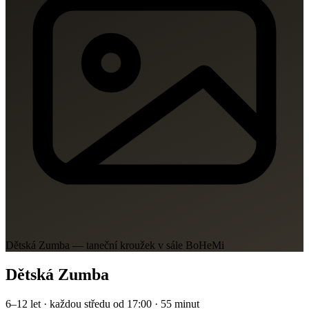
Dětská Zumba — taneční kroužek v sále BoHeMi
Dětská Zumba
6–12 let · každou středu od 17:00 · 55 minut