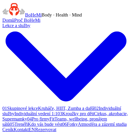
BoHeMi
Body · Health · Mind
Domů
Proč BoHeMi
Lekce a služby
01
Skupinové lekce
Kruháče, HIIT, Zumba a další
02
Individuální
služby
Individuální vedení 1:1
03
Kroužky pro děti
Cirkus, akrobacie,
Supermamky
04
Pro firmy
FitTeams, wellbeing, pronájem
sálů
05
Trenéři
Kdo vás bude vést
06
Fotky
Atmosféra a zázemí studia
Ceník
Kontakt
EN
Rezervovat