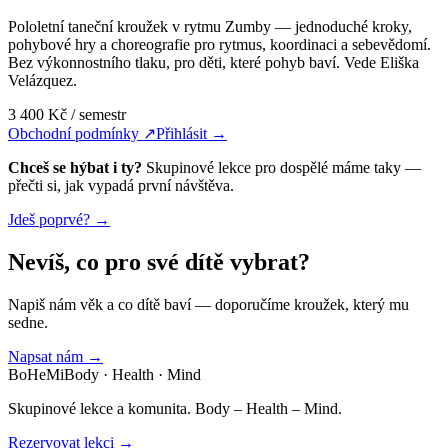
Pololetní taneční kroužek v rytmu Zumby — jednoduché kroky,
pohybové hry a choreografie pro rytmus, koordinaci a sebevědomí.
Bez výkonnostního tlaku, pro děti, které pohyb baví. Vede Eliška
Velázquez.
3 400 Kč / semestr
Obchodní podmínky ↗
Přihlásit →
Chceš se hýbat i ty?
Skupinové lekce pro dospělé máme taky —
přečti si, jak vypadá první návštěva.
Jdeš poprvé? →
Nevíš, co pro své dítě vybrat?
Napiš nám věk a co dítě baví — doporučíme kroužek, který mu
sedne.
Napsat nám →
BoHeMi
Body · Health · Mind
Skupinové lekce a komunita. Body – Health – Mind.
Rezervovat lekci →