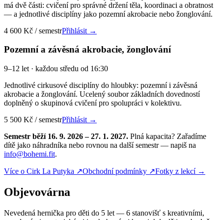
má dvě části: cvičení pro správné držení těla, koordinaci a obratnost
— a jednotlivé disciplíny jako pozemní akrobacie nebo žonglování.
4 600 Kč / semestr
Přihlásit →
Pozemní a závěsná akrobacie, žonglování
9–12 let · každou středu od 16:30
Jednotlivé cirkusové disciplíny do hloubky: pozemní i závěsná
akrobacie a žonglování. Ucelený soubor základních dovedností
doplněný o skupinová cvičení pro spolupráci v kolektivu.
5 500 Kč / semestr
Přihlásit →
Semestr běží 16. 9. 2026 – 27. 1. 2027.
Plná kapacita? Zařadíme
dítě jako náhradníka nebo rovnou na další semestr — napiš na
info@bohemi.fit
.
Více o Cirk La Putyka ↗
Obchodní podmínky ↗
Fotky z lekcí →
Objevovárna
Nevedená hernička pro děti do 5 let — 6 stanovišť s kreativními,