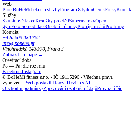
Web
Proč BoHeMi
Lekce a služby
Program 8 týdnů
Ceník
Fotky
Kontakt
Služby
Skupinové lekce
Kroužky pro děti
Supermamky
Open
gym
Fotobiomodulace
Osobní tréninky
Pronájem sálů
Pro firmy
Kontakt
+420 603 989 762
info@bohemi.fit
Vinohradská 1438/70, Praha 3
Zobrazit na mapě →
Otevírací doba
Po — Pá: dle rozvrhu
Facebook
Instagram
© BoHeMi fitness s.r.o. · IČ 19115296 · Všechna práva
vyhrazena.
·
Web postavil Honza Hezina s AI
Obchodní podmínky
Zpracování osobních údajů
Provozní řád