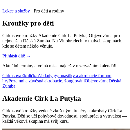
Lekce a služby
· Pro děti a rodiny
Kroužky pro
děti
Cirkusové kroužky Akademie Cirk La Putyka, Objevovárna pro
nejmenší a Dětská Zumba. Na Vinohradech, v malých skupinách,
kde se dětem někdo věnuje.
Přihlásit dítě →
Aktuální termíny a volná místa najdeš v rezervačním kalendáři.
Cirkusová školička
Základy gymnastiky a akrobacie formou
hry
Pozemní a závěsná akrobacie, žonglování
Objevovárna
Dětská
Zumba
Akademie Cirk La Putyka
Cirkusové kroužky vedené zkušenými trenéry a akrobaty Cirk La
Putyka. Děti se učí pohybové dovednosti, spolupráci a vytrvalost —
každá věková skupina má svůj kurz.